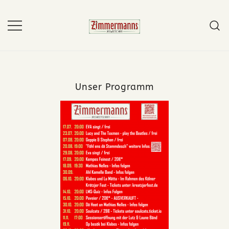
Zum
Inhalt
springen
Zimmermanns
Jassweetschaff
Unser Programm